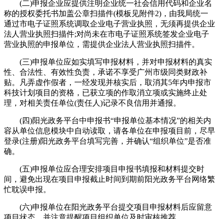
(二)申报企业应提供注明企业统一社会信用代码和企业名
称的授权委托书加盖公章扫描件(模板见附件2)，由我局统一
通过市电子证照系统调取企业电子营业执照，无须再提供企业
法人营业执照扫描件;对尚未在市电子证照系统签发企业电子
营业执照的申报单位，需提供企业法人营业执照扫描件。
(三)申报单位应如实填写申报材料，并对申报材料的真实
性、合法性、有效性负责，承诺不享受广州市级同类财政补
贴。凡弄虚作假者，一经发现并核实后，取消其5年内申报市
科技计划项目的资格，已获立项的作取消立项或实施终止处
理，对相关责任单位(责任人)记录不良信用并通报。
(四)阳光政务平台中申报书“申报单位基本情况”的相关内
容从单位信息模块中自动读取，请各单位在申报项目前，尽早
登录(注册)阳光政务平台填写完善，并确认“组织单位”是否准
确。
(五)申报单位应合理安排项目申报书填报和材料提交时
间，避免出现在项目申报截止时间到期前阳光政务平台网络繁
忙耽误申报。
(六)申报单位在阳光政务平台提交项目申报材料后应留意
项目状态，并注意提醒项目组织单位及时审核推荐。