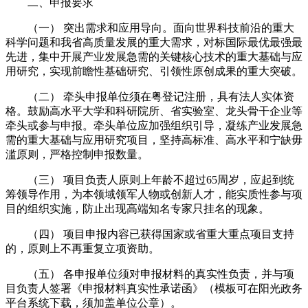
二、申报要求
（一） 突出需求和应用导向。面向世界科技前沿的重大
科学问题和我省高质量发展的重大需求，对标国际最优最强最
先进，集中开展产业发展急需的关键核心技术的重大基础与应
用研究，实现前瞻性基础研究、引领性原创成果的重大突破。
（二） 牵头申报单位须在粤登记注册，具有法人实体资
格。鼓励高水平大学和科研院所、省实验室、龙头骨干企业等
牵头或参与申报。牵头单位应加强组织引导，凝练产业发展急
需的重大基础与应用研究项目，坚持高标准、高水平和宁缺毋
滥原则，严格控制申报数量。
（三） 项目负责人原则上年龄不超过65周岁，应起到统
筹领导作用，为本领域领军人物或创新人才，能实质性参与项
目的组织实施，防止出现高端知名专家只挂名的现象。
（四） 项目申报内容已获得国家或省重大重点项目支持
的，原则上不再重复立项资助。
（五） 各申报单位须对申报材料的真实性负责，并与项
目负责人签署《申报材料真实性承诺函》（模板可在阳光政务
平台系统下载，须加盖单位公章）。