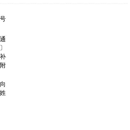
8号
的通
7〕
补
附
式向
姓