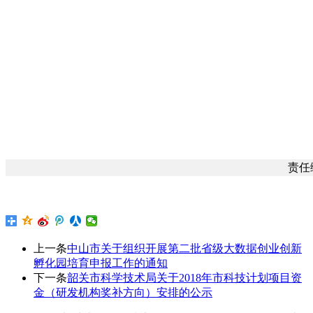
责任
上一条
中山市关于组织开展第二批省级大数据创业创新
孵化园培育申报工作的通知
下一条
韶关市科学技术局关于2018年市科技计划项目资
金（研发机构奖补方向）安排的公示