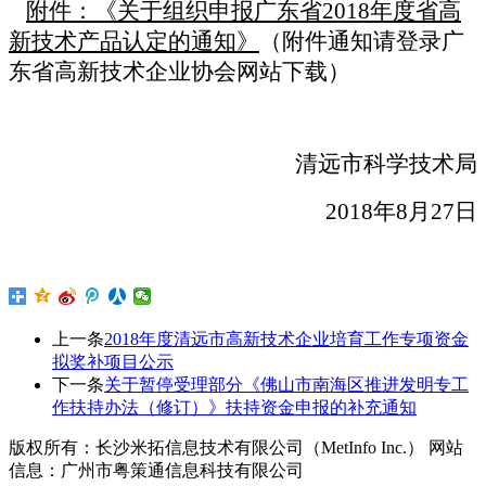
附件：《关于组织申报
广东省
201
8
年度省
高
新
技术
产品认定
的通知
》
（附件
通知请登录
广
东省
高新技术企业协会网站下载）
清远市科学技术局
201
8
年
8
月
27
日
上一条
2018年度清远市高新技术企业培育工作专项资金
拟奖补项目公示
下一条
关于暂停受理部分《佛山市南海区推进发明专工
作扶持办法（修订）》扶持资金申报的补充通知
版权所有：长沙米拓信息技术有限公司（MetInfo Inc.） 网站
信息：广州市粤策通信息科技有限公司