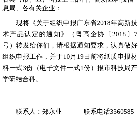
息局、
各
有关企业：
现将《关于组织申报
广东省
201
8
年
高新
技
术
产品认定
的通知
》
（粤高企协〔
2018〕7
号）转发给你们，请根据通知要求，认真做好
组织申报工作，并于10月19日前将纸质申报材
料一式3份（电子文件一式1份）报市科技局产
学研结合科。
联系人：郑永业
联系电话
3360585