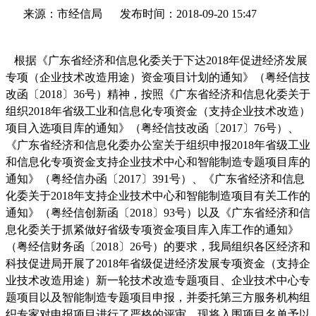
来源：市经信局
发布时间：2018-09-20 15:47
根据《广东省经济和信息化委关于下达
2018年促进经济发展
专项（企业技术改造用途）资金项目计划的通知》（粤经信技
改函〔2018〕36号）精神，按照《广东省经济和信息化委关于
组织2018年省级工业和信息化专项资金（支持企业技术改造）
项目入选项目库的通知》（粤经信技改函〔2017〕76号）、
《广东省经济和信息化委办公室关于组织申报2018年省级工业
和信息化专项资金支持企业技术中心和智能制造专题项目库的
通知》（粤经信办函〔2017〕391号）、《广东省经济和信息
化委关于2018年支持企业技术中心和智能制造项目有关工作的
通知》（粤经信创新函〔2018〕93号）以及《广东省经济和信
息化委关于抓紧做好省级专项资金项目库入库工作的通知》
（粤经信财务函〔2018〕26号）的要求，我局组织各区经济和
科技促进局开展了
2018
年省级促进经济发展专项资金（支持企
业技术改造用途）新一轮技术改造
专题项目、
企业技术中心
专
题项目以及智能制造专题项目
申报，并委托第三方服务机构组
织专家对申报项目进行了严格的评审。现将入围项目名单予以